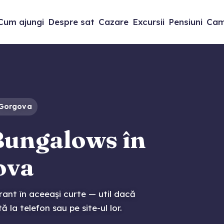
Cum ajungi
Despre sat
Cazare
Excursii
Pensiuni
Cam
 Gorgova
Bungalows în
ova
rant în aceeași curte — util dacă
ă la telefon sau pe site-ul lor.