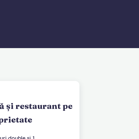
 și restaurant pe
prietate
ri double și 1