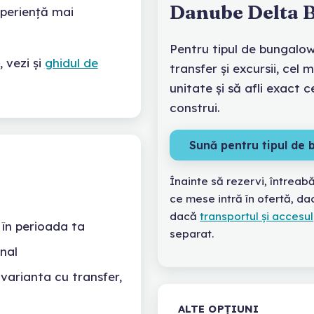
Danube Delta 
xperiență mai
Pentru tipul de bungalow 
 vezi și
ghidul de
transfer și excursii, cel m
unitate și să afli exact 
construi.
Sună pentru tipul de
Înainte să rezervi, întreab
ce mese intră în ofertă, da
dacă
transportul și accesul
 în perioada ta
separat.
nal
varianta cu transfer,
ALTE OPȚIUNI