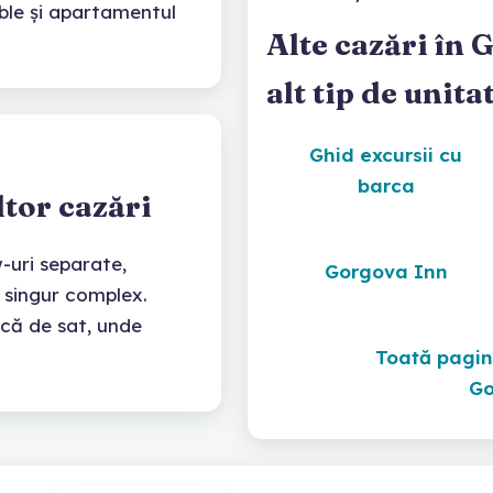
uble și apartamentul
Alte cazări în 
alt tip de unita
Ghid excursii cu
barca
ltor cazări
uri separate,
Gorgova Inn
un singur complex.
că de sat, unde
Toată pagin
Go