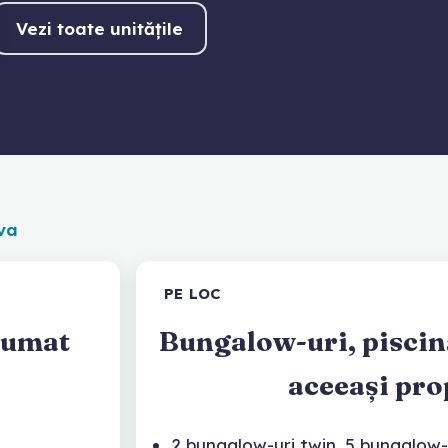
Vezi toate unitățile
va
PE LOC
zumat
Bungalow-uri, piscină
aceeași pro
2 bungalow-uri twin, 5 bungalow-u