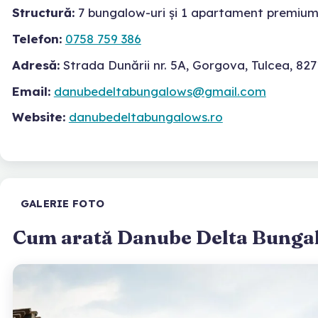
Structură:
7 bungalow-uri și 1 apartament premiu
Telefon:
0758 759 386
Adresă:
Strada Dunării nr. 5A, Gorgova, Tulcea, 827
Email:
danubedeltabungalows@gmail.com
Website:
danubedeltabungalows.ro
GALERIE FOTO
Cum arată Danube Delta Bunga