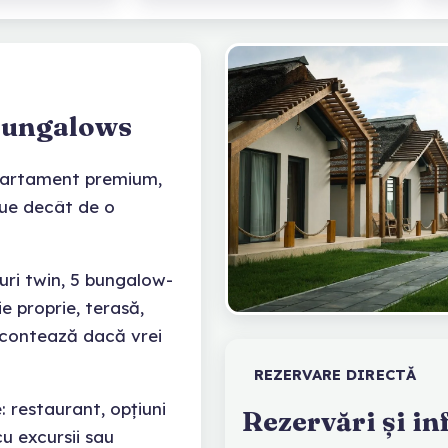
 Bungalows
apartament premium,
que decât de o
-uri twin, 5 bungalow-
e proprie, terasă,
e contează dacă vrei
REZERVARE DIRECTĂ
: restaurant, opțiuni
Rezervări și in
u excursii sau